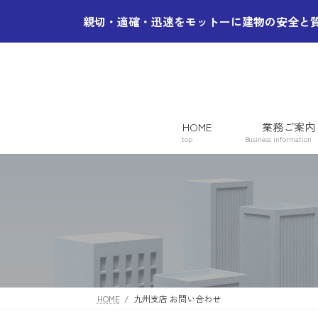
コ
ナ
親切・適確・迅速をモットーに建物の安全と
ン
ビ
テ
ゲ
ン
ー
ツ
シ
へ
ョ
ス
ン
キ
に
HOME
業務ご案内
top
Business information
ッ
移
プ
動
HOME
九州支店 お問い合わせ