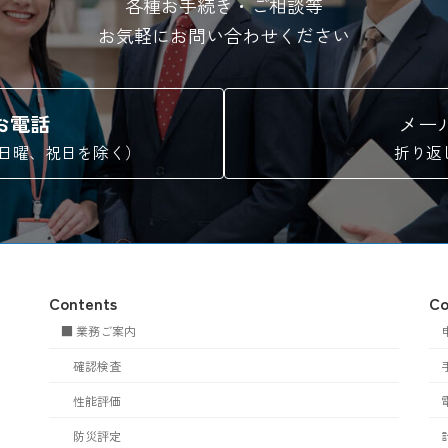
各種お手続き・ご相談等
お気軽にお問い合わせください
お電話
メー
曜、日曜、祝日を除く）
折り返
Contents
Co
■ 業務ご案内
確認検査
性能評価
防災評定