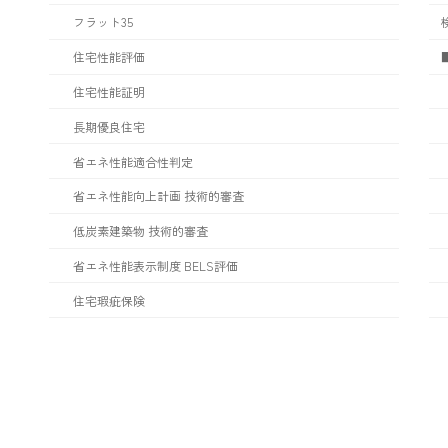
フラット35
住宅性能評価
住宅性能証明
長期優良住宅
省エネ性能適合性判定
省エネ性能向上計画 技術的審査
低炭素建築物 技術的審査
省エネ性能表示制度 BELS評価
住宅瑕疵保険