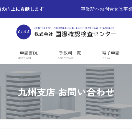
質の向上に貢献します
事業所へお問合せは事
申請書DL
手数料一覧
電子申請
download
commission
e-Gov
九州支店 お問い合わせ