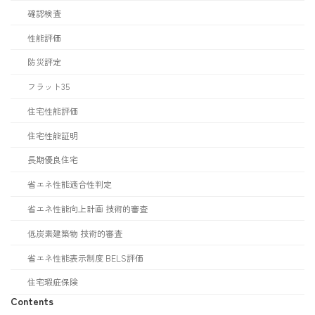
確認検査
性能評価
防災評定
フラット35
住宅性能評価
住宅性能証明
長期優良住宅
省エネ性能適合性判定
省エネ性能向上計画 技術的審査
低炭素建築物 技術的審査
省エネ性能表示制度 BELS評価
住宅瑕疵保険
Contents