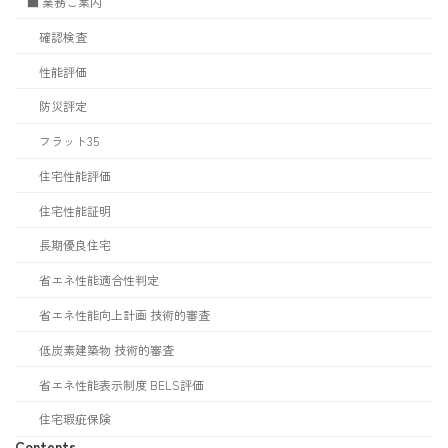
■ 業務ご案内
確認検査
性能評価
防災評定
フラット35
住宅性能評価
住宅性能証明
長期優良住宅
省エネ性能適合性判定
省エネ性能向上計画 技術的審査
低炭素建築物 技術的審査
省エネ性能表示制度 BELS評価
住宅瑕疵保険
Contents