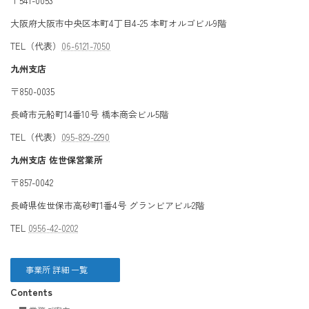
〒541-0053
大阪府大阪市中央区本町4丁目4-25 本町オルゴビル9階
TEL（代表）
06-6121-7050
九州支店
〒850-0035
長崎市元船町14番10号 橋本商会ビル5階
TEL（代表）
095-829-2290
九州支店 佐世保営業所
〒857-0042
長崎県佐世保市高砂町1番4号 グランビアビル2階
TEL
0956-42-0202
事業所 詳細 一覧
Contents