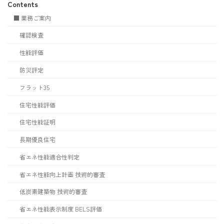
Contents
■ 業務ご案内
確認検査
性能評価
防災評定
フラット35
住宅性能評価
住宅性能証明
長期優良住宅
省エネ性能適合性判定
省エネ性能向上計画 技術的審査
低炭素建築物 技術的審査
省エネ性能表示制度 BELS評価