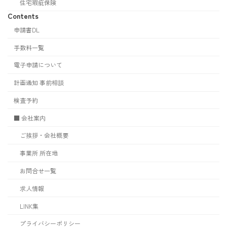
住宅瑕疵保険
Contents
申請書DL
手数料一覧
電子申請について
計画通知 事前相談
検査予約
■ 会社案内
ご挨拶・会社概要
事業所 所在地
お問合せ一覧
求人情報
LINK集
プライバシーポリシー