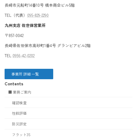
長崎市元船町14番10号 橋本商会ビル5階
TEL（代表）
095-829-2290
九州支店 佐世保営業所
〒857-0042
長崎県佐世保市高砂町1番4号 グランビアビル2階
TEL
0956-42-0202
事業所 詳細 一覧
Contents
■ 業務ご案内
確認検査
性能評価
防災評定
フラット35