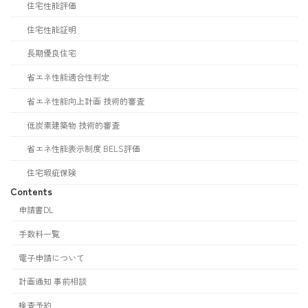
住宅性能評価
住宅性能証明
長期優良住宅
省エネ性能適合性判定
省エネ性能向上計画 技術的審査
低炭素建築物 技術的審査
省エネ性能表示制度 BELS評価
住宅瑕疵保険
Contents
申請書DL
手数料一覧
電子申請について
計画通知 事前相談
検査予約