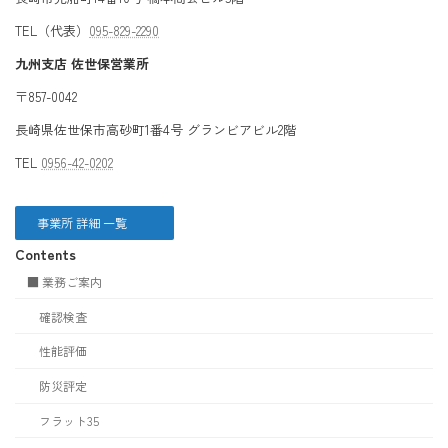
TEL（代表）
095-829-2290
九州支店 佐世保営業所
〒857-0042
長崎県佐世保市高砂町1番4号 グランビアビル2階
TEL
0956-42-0202
事業所 詳細 一覧
Contents
■ 業務ご案内
確認検査
性能評価
防災評定
フラット35