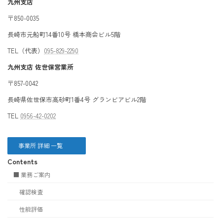
九州支店
〒850-0035
長崎市元船町14番10号 橋本商会ビル5階
TEL（代表）
095-829-2290
九州支店 佐世保営業所
〒857-0042
長崎県佐世保市高砂町1番4号 グランビアビル2階
TEL
0956-42-0202
事業所 詳細 一覧
Contents
■ 業務ご案内
確認検査
性能評価