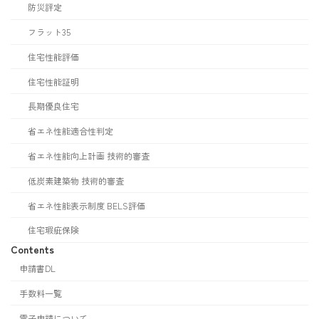
防災評定
フラット35
住宅性能評価
住宅性能証明
長期優良住宅
省エネ性能適合性判定
省エネ性能向上計画 技術的審査
低炭素建築物 技術的審査
省エネ性能表示制度 BELS評価
住宅瑕疵保険
Contents
申請書DL
手数料一覧
電子申請について