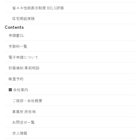
省エネ性能表示制度 BELS評価
住宅瑕疵保険
Contents
申請書DL
手数料一覧
電子申請について
計画通知 事前相談
検査予約
■ 会社案内
ご挨拶・会社概要
事業所 所在地
お問合せ一覧
求人情報