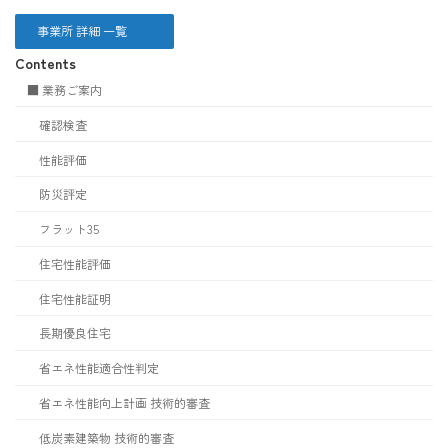
事業所 詳細 一覧
Contents
■ 業務ご案内
確認検査
性能評価
防災評定
フラット35
住宅性能評価
住宅性能証明
長期優良住宅
省エネ性能適合性判定
省エネ性能向上計画 技術的審査
低炭素建築物 技術的審査