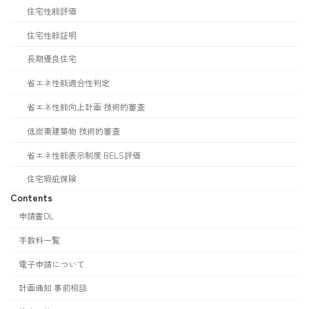
住宅性能評価
住宅性能証明
長期優良住宅
省エネ性能適合性判定
省エネ性能向上計画 技術的審査
低炭素建築物 技術的審査
省エネ性能表示制度 BELS評価
住宅瑕疵保険
Contents
申請書DL
手数料一覧
電子申請について
計画通知 事前相談