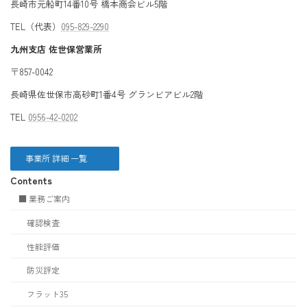
長崎市元船町14番10号 橋本商会ビル5階
TEL（代表）
095-829-2290
九州支店 佐世保営業所
〒857-0042
長崎県佐世保市高砂町1番4号 グランビアビル2階
TEL
0956-42-0202
事業所 詳細 一覧
Contents
■ 業務ご案内
確認検査
性能評価
防災評定
フラット35