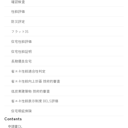
確認検査
性能評価
防災評定
フラット35
住宅性能評価
住宅性能証明
長期優良住宅
省エネ性能適合性判定
省エネ性能向上計画 技術的審査
低炭素建築物 技術的審査
省エネ性能表示制度 BELS評価
住宅瑕疵保険
Contents
申請書DL