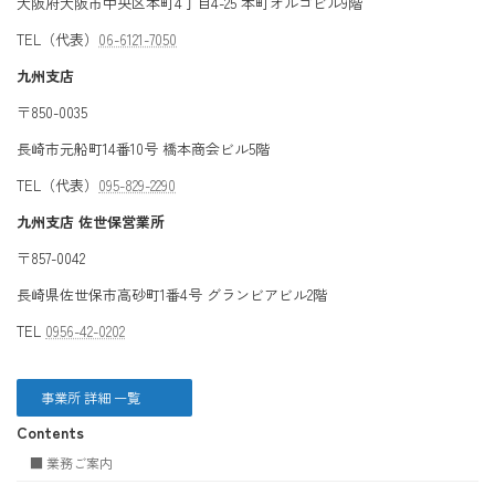
大阪府大阪市中央区本町4丁目4-25 本町オルゴビル9階
TEL（代表）
06-6121-7050
九州支店
〒850-0035
長崎市元船町14番10号 橋本商会ビル5階
TEL（代表）
095-829-2290
九州支店 佐世保営業所
〒857-0042
長崎県佐世保市高砂町1番4号 グランビアビル2階
TEL
0956-42-0202
事業所 詳細 一覧
Contents
■ 業務ご案内